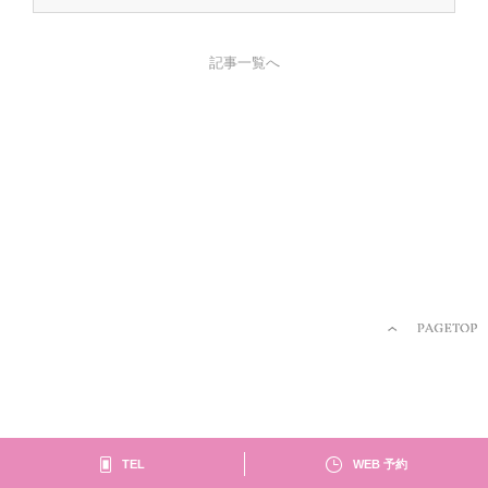
記事一覧へ
CONTENTS
NEWS
SPECIAL MENU
MENU
SHOP & STAFF
COUPON
GALLERY
RECRUIT
BLOG
TEL
WEB 予約